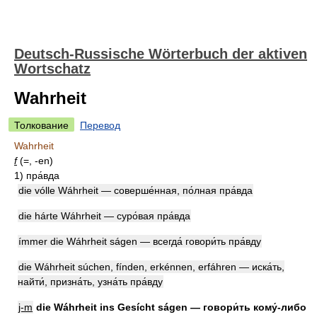
Deutsch-Russische Wörterbuch der aktiven
Wortschatz
Wahrheit
Толкование
Перевод
Wahrheit
f
(=, -en)
1)
пра́вда
die vólle Wáhrheit — соверше́нная, по́лная пра́вда
die hárte Wáhrheit — суро́вая пра́вда
ímmer die Wáhrheit ságen — всегда́ говори́ть пра́вду
die Wáhrheit súchen, fínden, erkénnen, erfáhren — иска́ть,
найти́, призна́ть, узна́ть пра́вду
j-m
die Wáhrheit ins Gesícht ságen — говори́ть кому́-либо