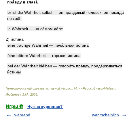
пра́вду в глаза́
er ist die Wáhrheit selbst — он правди́вый челове́к, он никогда́
не лжёт
in Wáhrheit — на са́мом де́ле
2)
и́стина
éine tráurige Wáhrheit — печа́льная и́стина
éine bíttere Wáhrheit — го́рькая и́стина
bei der Wáhrheit bléiben — говори́ть пра́вду, приде́рживаться
и́стины
Немецко-русский словарь активной лексики. М.: - «Русский язык-Медиа»
.
Любимова З.М.
.
2003
.
Игры ⚽
Нужна курсовая?
während
wahrscheinlich