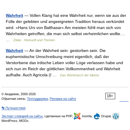
Wahrheit
— Vollen Klang hat eine Wahrheit nur, wenn sie aus der
Fülle der gelebten und angeeigneten Tradition heraus verkündet
wird. «Hans Urs von Balthasar» Am meisten fühlt man sich von
Wahrheiten getroffen, die man sich selbst verheimlichen wollte.…
…
Zitate - Herkunft und Themen
Wahrheit
— An der Wahrheit sein: gestorben sein. Die
euphemistische Umschreibung meint eigentlich, daß der
Verstorbene das irdische Leben voller Lüge verlassen habe und
sich nun im Reich der göttlichen Vollkommenheit und Wahrheit
aufhalte. Auch Agricola (I …
Das Wörterbuch der Idiome
© Академик, 2000-2026
18+
Обратная связь:
Техподдержка
,
Реклама на сайте
👣 Путешествия
Экспорт словарей на сайты
, сделанные на PHP,
Joomla,
Drupal,
WordPress, MODx.